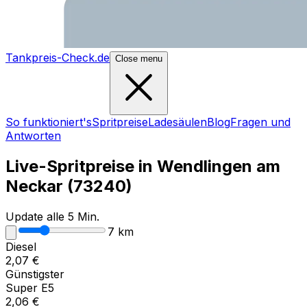
Tankpreis-Check.de
Close menu
So funktioniert's
Spritpreise
Ladesäulen
Blog
Fragen und
Antworten
Live-Spritpreise in
Wendlingen am
Neckar
(
73240
)
Update alle 5 Min.
7
km
Diesel
2,07
€
Günstigster
Super E5
2,06
€