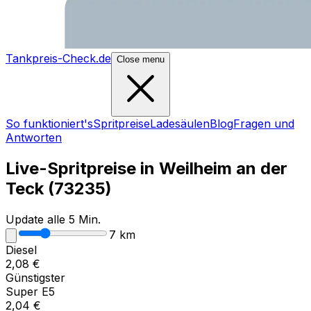
Tankpreis-Check.de
Close menu
So funktioniert's
Spritpreise
Ladesäulen
Blog
Fragen und
Antworten
Live-Spritpreise in
Weilheim an der
Teck
(
73235
)
Update alle 5 Min.
7
km
Diesel
2,08
€
Günstigster
Super E5
2,04
€