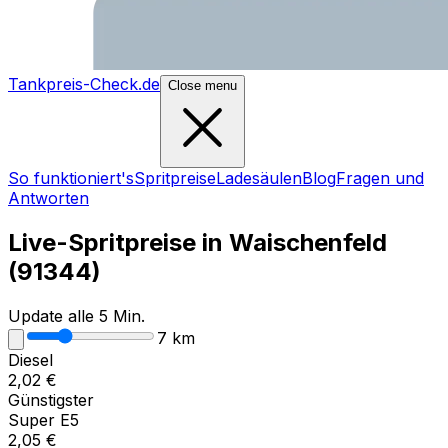
Tankpreis-Check.de
Close menu
So funktioniert's
Spritpreise
Ladesäulen
Blog
Fragen und
Antworten
Live-Spritpreise in
Waischenfeld
(
91344
)
Update alle 5 Min.
7
km
Diesel
2,02
€
Günstigster
Super E5
2,05
€