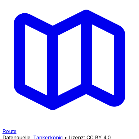
Route
Datenquelle:
Tankerkönig
• Lizenz: CC BY 4.0