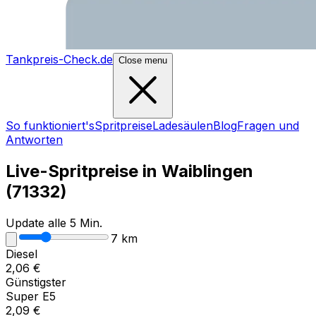
Tankpreis-Check.de
Close menu
So funktioniert's
Spritpreise
Ladesäulen
Blog
Fragen und
Antworten
Live-Spritpreise in
Waiblingen
(
71332
)
Update alle 5 Min.
7
km
Diesel
2,06
€
Günstigster
Super E5
2,09
€