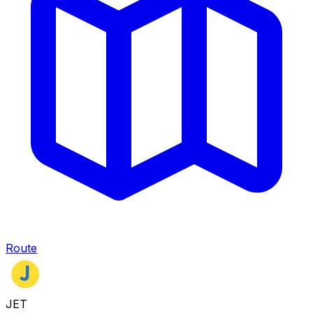
Route
JET