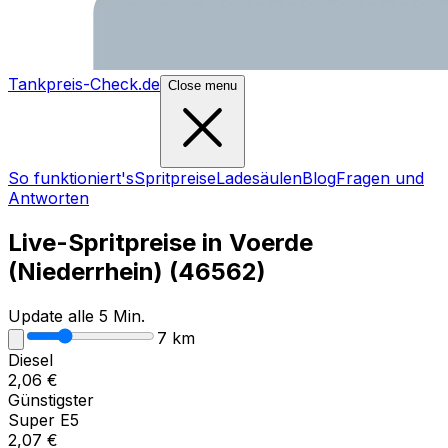
Tankpreis-Check.de
Close menu
So funktioniert's
Spritpreise
Ladesäulen
Blog
Fragen und
Antworten
Live-Spritpreise in
Voerde
(Niederrhein)
(
46562
)
Update alle 5 Min.
7
km
Diesel
2,06
€
Günstigster
Super E5
2,07
€