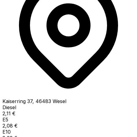
Kaiserring
37
,
46483
Wesel
Diesel
2,11
€
E5
2,08
€
E10