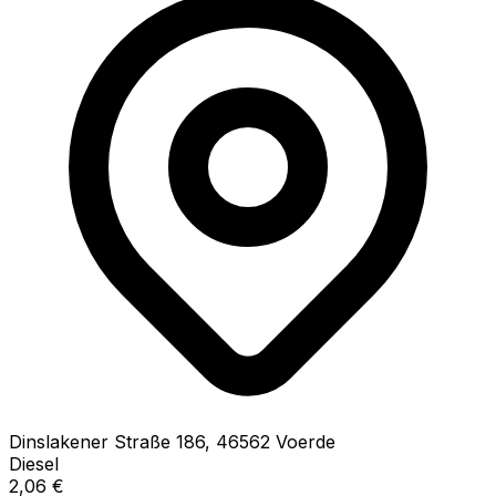
Dinslakener Straße
186
,
46562
Voerde
Diesel
2,06
€