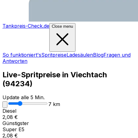
Tankpreis-Check.de
Close menu
So funktioniert's
Spritpreise
Ladesäulen
Blog
Fragen und
Antworten
Live-Spritpreise in
Viechtach
(
94234
)
Update alle 5 Min.
7
km
Diesel
2,08
€
Günstigster
Super E5
2,08
€