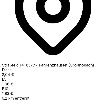
Straßfeld
14
,
85777
Fahrenzhausen (Großnöbach)
Diesel
2,04
€
E5
1,98
€
E10
1,93
€
6.2
km
entfernt