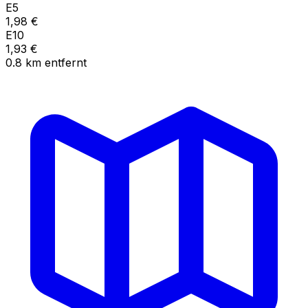
E5
1,98
€
E10
1,93
€
0.8
km
entfernt