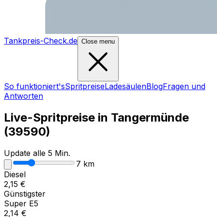
Tankpreis-Check.de
Close menu
So funktioniert's
Spritpreise
Ladesäulen
Blog
Fragen und
Antworten
Live-Spritpreise in
Tangermünde
(
39590
)
Update alle 5 Min.
7
km
Diesel
2,15
€
Günstigster
Super E5
2,14
€