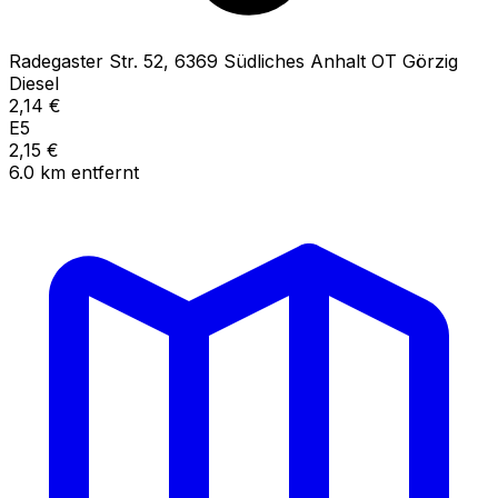
Radegaster Str.
52
,
6369
Südliches Anhalt OT Görzig
Diesel
2,14
€
E5
2,15
€
6.0
km
entfernt