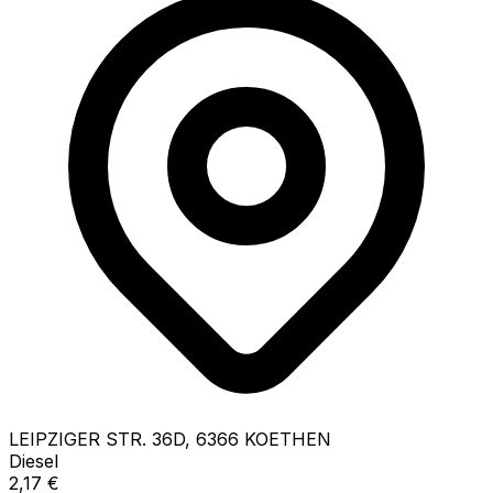
LEIPZIGER STR.
36D
,
6366
KOETHEN
Diesel
2,17
€