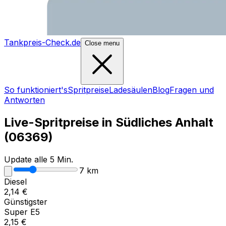
Tankpreis-Check.de
Close menu
So funktioniert's
Spritpreise
Ladesäulen
Blog
Fragen und
Antworten
Live-Spritpreise in
Südliches Anhalt
(
06369
)
Update alle 5 Min.
7
km
Diesel
2,14
€
Günstigster
Super E5
2,15
€