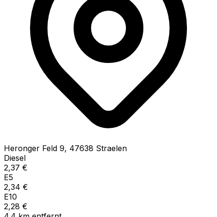
Heronger Feld
9
,
47638
Straelen
Diesel
2,37
€
E5
2,34
€
E10
2,28
€
4.4
km
entfernt