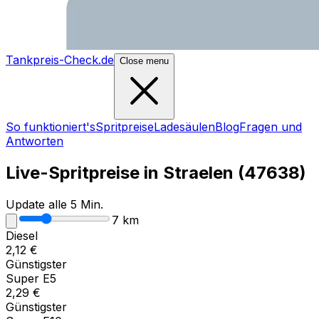
Tankpreis-Check.de
Close menu
So funktioniert's
Spritpreise
Ladesäulen
Blog
Fragen und
Antworten
Live-Spritpreise in
Straelen
(
47638
)
Update alle 5 Min.
7
km
Diesel
2,12
€
Günstigster
Super E5
2,29
€
Günstigster