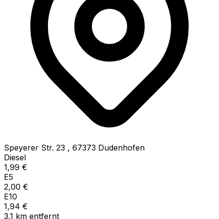
Speyerer Str. 23
,
67373
Dudenhofen
Diesel
1,99
€
E5
2,00
€
E10
1,94
€
3.1
km
entfernt