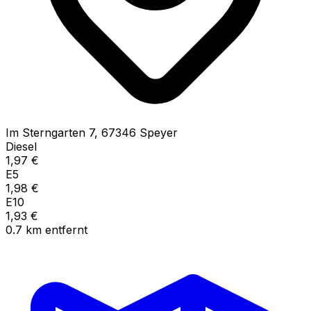
Im Sterngarten
7
,
67346
Speyer
Diesel
1,97
€
E5
1,98
€
E10
1,93
€
0.7
km
entfernt