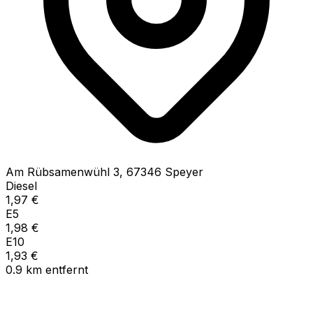
Am Rübsamenwühl
3
,
67346
Speyer
Diesel
1,97
€
E5
1,98
€
E10
1,93
€
0.9
km
entfernt