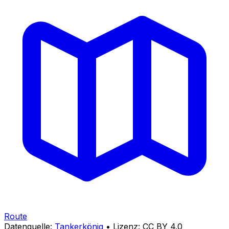
Route
Datenquelle:
Tankerkönig
• Lizenz: CC BY 4.0