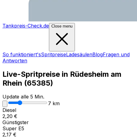
Tankpreis-Check.de
Close menu
So funktioniert's
Spritpreise
Ladesäulen
Blog
Fragen und
Antworten
Live-Spritpreise in
Rüdesheim am
Rhein
(
65385
)
Update alle 5 Min.
7
km
Diesel
2,20
€
Günstigster
Super E5
2,17
€