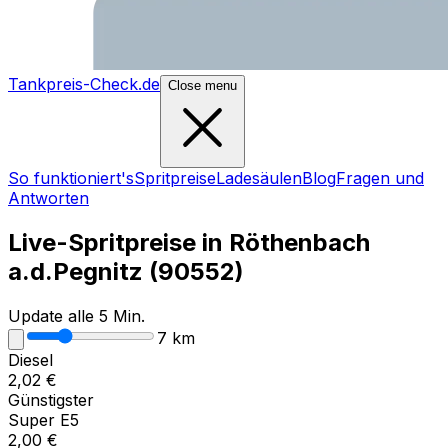
Tankpreis-Check.de
Close menu
So funktioniert's
Spritpreise
Ladesäulen
Blog
Fragen und
Antworten
Live-Spritpreise in
Röthenbach
a.d.Pegnitz
(
90552
)
Update alle 5 Min.
7
km
Diesel
2,02
€
Günstigster
Super E5
2,00
€