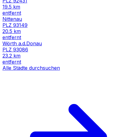
PLZ
92431
19.5
km
entfernt
Nittenau
PLZ
93149
20.5
km
entfernt
Wörth a.d.Donau
PLZ
93086
23.2
km
entfernt
Alle Städte durchsuchen