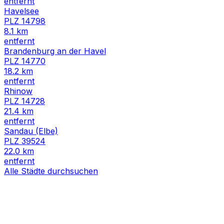
entfernt
Havelsee
PLZ
14798
8.1
km
entfernt
Brandenburg an der Havel
PLZ
14770
18.2
km
entfernt
Rhinow
PLZ
14728
21.4
km
entfernt
Sandau (Elbe)
PLZ
39524
22.0
km
entfernt
Alle Städte durchsuchen