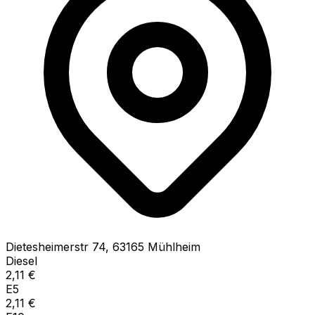
Dietesheimerstr
74
,
63165
Mühlheim
Diesel
2,11
€
E5
2,11
€