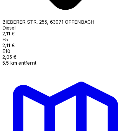
BIEBERER STR.
255
,
63071
OFFENBACH
Diesel
2,11
€
E5
2,11
€
E10
2,05
€
5.5
km
entfernt