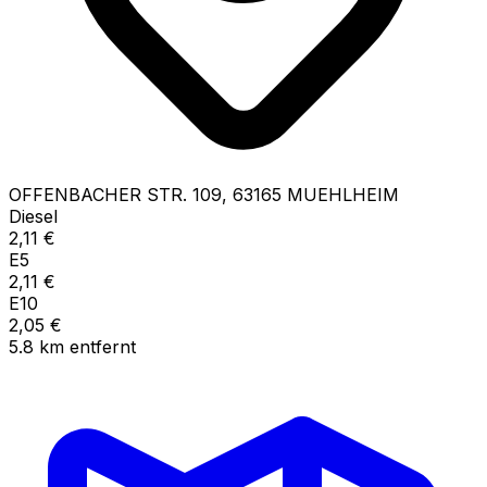
OFFENBACHER STR.
109
,
63165
MUEHLHEIM
Diesel
2,11
€
E5
2,11
€
E10
2,05
€
5.8
km
entfernt