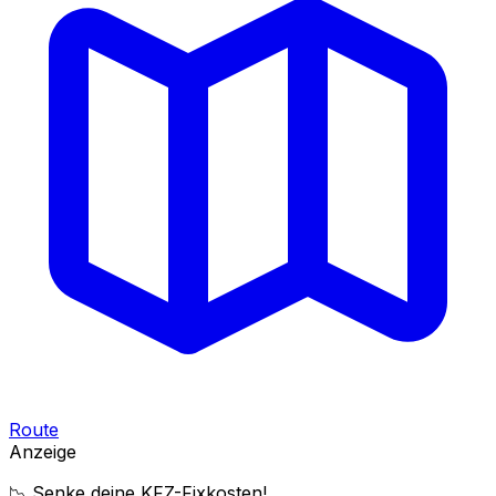
Route
Anzeige
📉 Senke deine KFZ-Fixkosten!