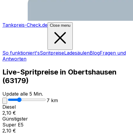
Tankpreis-Check.de
Close menu
So funktioniert's
Spritpreise
Ladesäulen
Blog
Fragen und
Antworten
Live-Spritpreise in
Obertshausen
(
63179
)
Update alle 5 Min.
7
km
Diesel
2,10
€
Günstigster
Super E5
2,10
€