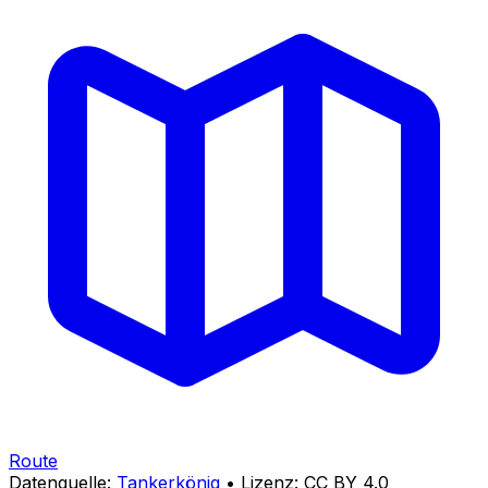
Route
Datenquelle:
Tankerkönig
• Lizenz: CC BY 4.0