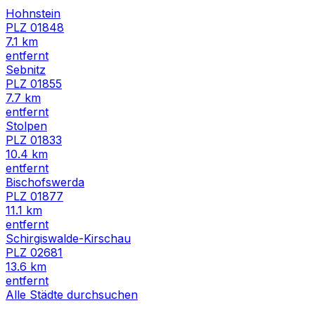
Hohnstein
PLZ
01848
7.1
km
entfernt
Sebnitz
PLZ
01855
7.7
km
entfernt
Stolpen
PLZ
01833
10.4
km
entfernt
Bischofswerda
PLZ
01877
11.1
km
entfernt
Schirgiswalde-Kirschau
PLZ
02681
13.6
km
entfernt
Alle Städte durchsuchen