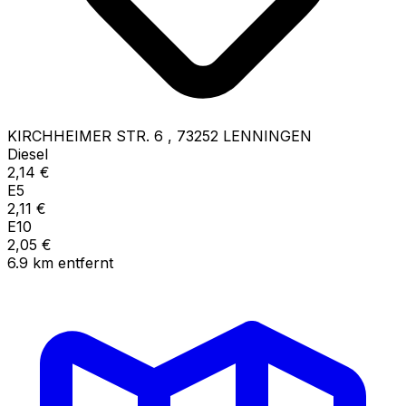
KIRCHHEIMER STR. 6
,
73252
LENNINGEN
Diesel
2,14
€
E5
2,11
€
E10
2,05
€
6.9
km
entfernt