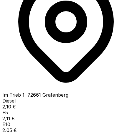
Im Trieb
1
,
72661
Grafenberg
Diesel
2,10
€
E5
2,11
€
E10
2,05
€