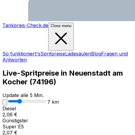
Tankpreis-Check.de
Close menu
So funktioniert's
Spritpreise
Ladesäulen
Blog
Fragen und
Antworten
Live-Spritpreise in
Neuenstadt am
Kocher
(
74196
)
Update alle 5 Min.
7
km
Diesel
2,06
€
Günstigster
Super E5
2,07
€