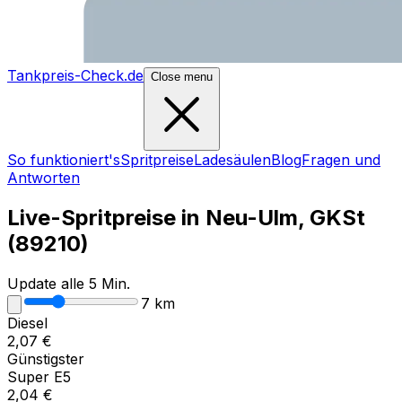
Tankpreis-Check.de
Close menu
So funktioniert's
Spritpreise
Ladesäulen
Blog
Fragen und
Antworten
Live-Spritpreise in
Neu-Ulm, GKSt
(
89210
)
Update alle 5 Min.
7
km
Diesel
2,07
€
Günstigster
Super E5
2,04
€