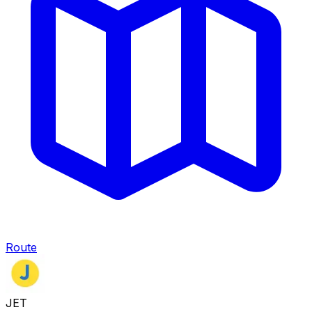
Route
JET