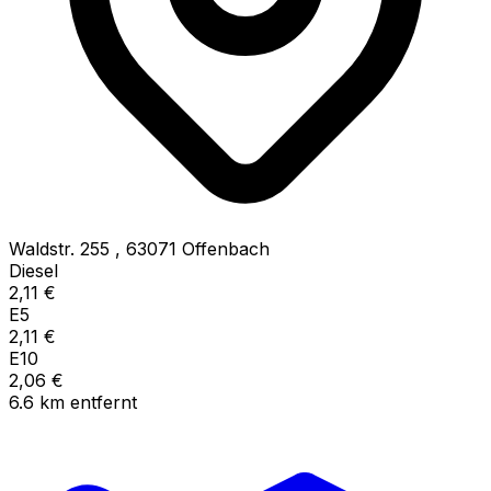
Waldstr. 255
,
63071
Offenbach
Diesel
2,11
€
E5
2,11
€
E10
2,06
€
6.6
km
entfernt