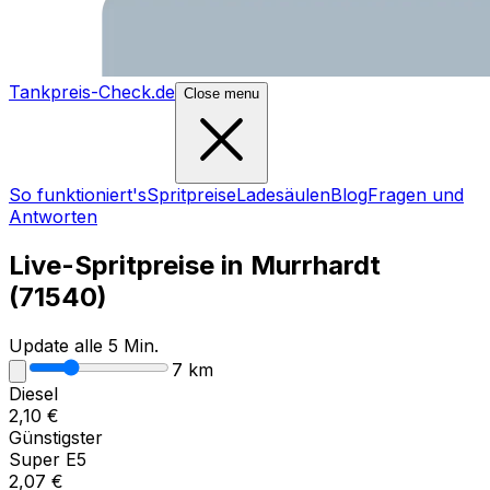
Tankpreis-Check.de
Close menu
So funktioniert's
Spritpreise
Ladesäulen
Blog
Fragen und
Antworten
Live-Spritpreise in
Murrhardt
(
71540
)
Update alle 5 Min.
7
km
Diesel
2,10
€
Günstigster
Super E5
2,07
€