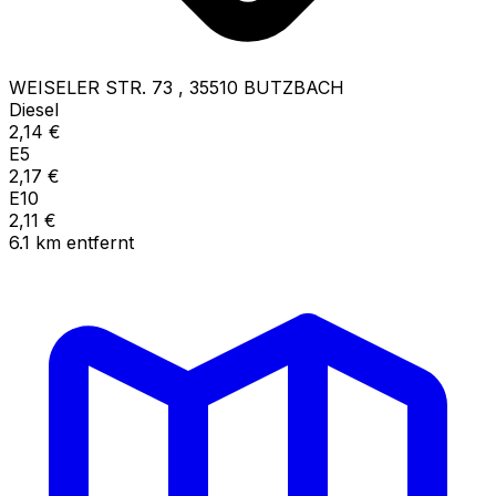
WEISELER STR. 73
,
35510
BUTZBACH
Diesel
2,14
€
E5
2,17
€
E10
2,11
€
6.1
km
entfernt