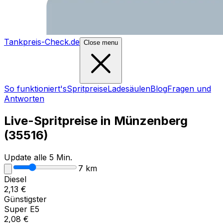
Tankpreis-Check.de
Close menu
So funktioniert's
Spritpreise
Ladesäulen
Blog
Fragen und
Antworten
Live-Spritpreise in
Münzenberg
(
35516
)
Update alle 5 Min.
7
km
Diesel
2,13
€
Günstigster
Super E5
2,08
€