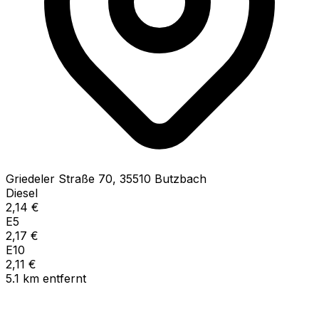
Griedeler Straße
70
,
35510
Butzbach
Diesel
2,14
€
E5
2,17
€
E10
2,11
€
5.1
km
entfernt