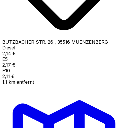
BUTZBACHER STR. 26
,
35516
MUENZENBERG
Diesel
2,14
€
E5
2,17
€
E10
2,11
€
1.1
km
entfernt