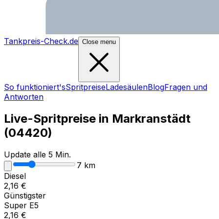
Tankpreis-Check.de
Close menu
So funktioniert's
Spritpreise
Ladesäulen
Blog
Fragen und
Antworten
Live-Spritpreise in
Markranstädt
(
04420
)
Update alle 5 Min.
7
km
Diesel
2,16
€
Günstigster
Super E5
2,16
€