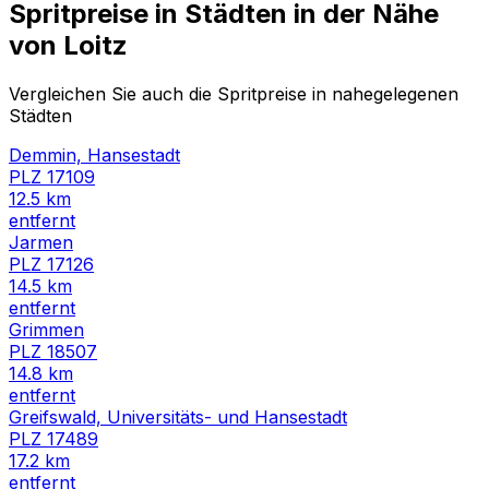
Spritpreise in Städten in der Nähe
von
Loitz
Vergleichen Sie auch die Spritpreise in nahegelegenen
Städten
Demmin, Hansestadt
PLZ
17109
12.5
km
entfernt
Jarmen
PLZ
17126
14.5
km
entfernt
Grimmen
PLZ
18507
14.8
km
entfernt
Greifswald, Universitäts- und Hansestadt
PLZ
17489
17.2
km
entfernt