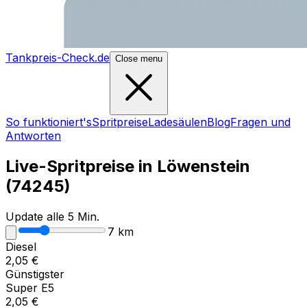
Tankpreis-Check.de
Close menu
So funktioniert's
Spritpreise
Ladesäulen
Blog
Fragen und
Antworten
Live-Spritpreise in
Löwenstein
(
74245
)
Update alle 5 Min.
7
km
Diesel
2,05
€
Günstigster
Super E5
2,05
€