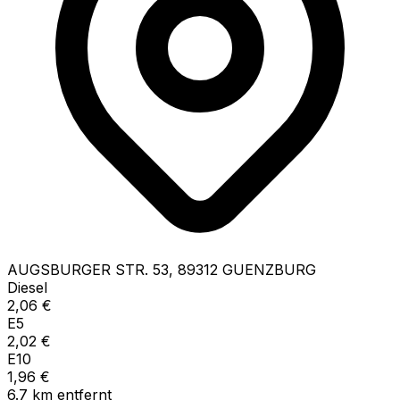
AUGSBURGER STR.
53
,
89312
GUENZBURG
Diesel
2,06
€
E5
2,02
€
E10
1,96
€
6.7
km
entfernt