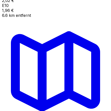
2,02
€
E10
1,96
€
6.6
km
entfernt