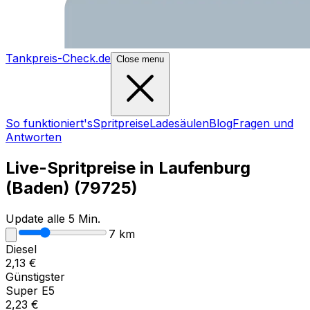
Tankpreis-Check.de
Close menu
So funktioniert's
Spritpreise
Ladesäulen
Blog
Fragen und
Antworten
Live-Spritpreise in
Laufenburg
(Baden)
(
79725
)
Update alle 5 Min.
7
km
Diesel
2,13
€
Günstigster
Super E5
2,23
€