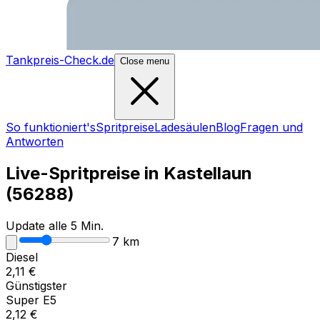
Tankpreis-Check.de
Close menu
So funktioniert's
Spritpreise
Ladesäulen
Blog
Fragen und
Antworten
Live-Spritpreise in
Kastellaun
(
56288
)
Update alle 5 Min.
7
km
Diesel
2,11
€
Günstigster
Super E5
2,12
€