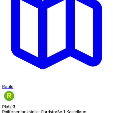
Route
Platz
3
Raiffeisentankstelle, Fordstraße 1 Kastellaun