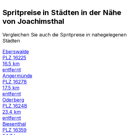
Spritpreise in Städten in der Nähe
von
Joachimsthal
Vergleichen Sie auch die Spritpreise in nahegelegenen
Städten
Eberswalde
PLZ
16225
16.5
km
entfernt
Angermünde
PLZ
16278
17.5
km
entfernt
Oderberg
PLZ
16248
23.4
km
entfernt
Biesenthal
PLZ
16359