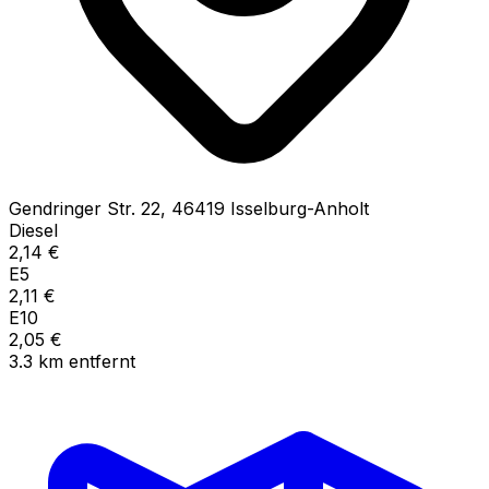
Gendringer Str.
22
,
46419
Isselburg-Anholt
Diesel
2,14
€
E5
2,11
€
E10
2,05
€
3.3
km
entfernt