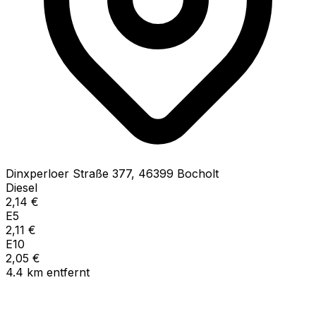
Dinxperloer Straße
377
,
46399
Bocholt
Diesel
2,14
€
E5
2,11
€
E10
2,05
€
4.4
km
entfernt