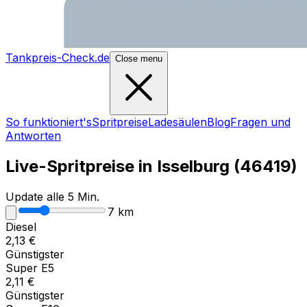
Tankpreis-Check.de
Close menu
So funktioniert's
Spritpreise
Ladesäulen
Blog
Fragen und
Antworten
Live-Spritpreise in
Isselburg
(
46419
)
Update alle 5 Min.
7
km
Diesel
2,13
€
Günstigster
Super E5
2,11
€
Günstigster