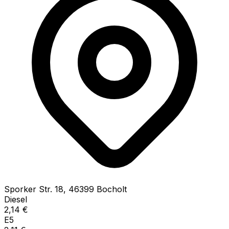
Sporker Str.
18
,
46399
Bocholt
Diesel
2,14
€
E5