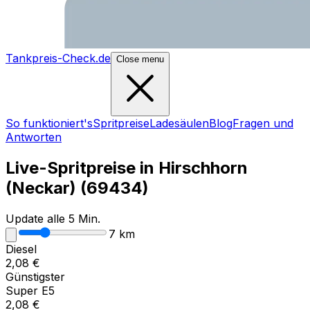
Tankpreis-Check.de
Close menu
So funktioniert's
Spritpreise
Ladesäulen
Blog
Fragen und
Antworten
Live-Spritpreise in
Hirschhorn
(Neckar)
(
69434
)
Update alle 5 Min.
7
km
Diesel
2,08
€
Günstigster
Super E5
2,08
€