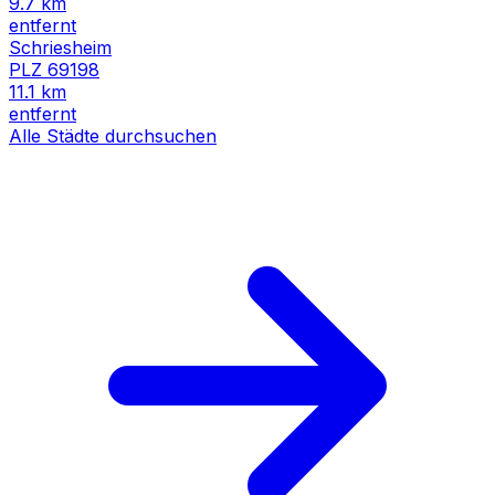
9.7
km
entfernt
Schriesheim
PLZ
69198
11.1
km
entfernt
Alle Städte durchsuchen