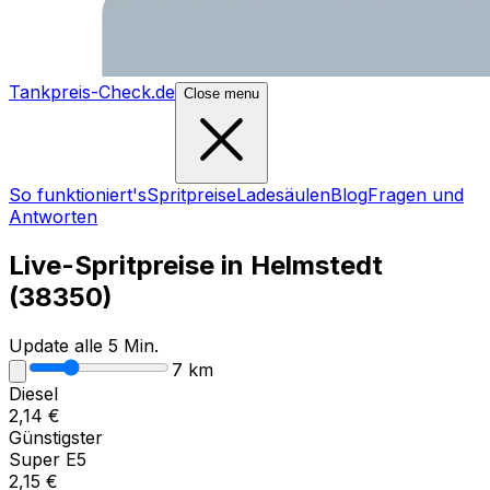
Tankpreis-Check.de
Close menu
So funktioniert's
Spritpreise
Ladesäulen
Blog
Fragen und
Antworten
Live-Spritpreise in
Helmstedt
(
38350
)
Update alle 5 Min.
7
km
Diesel
2,14
€
Günstigster
Super E5
2,15
€