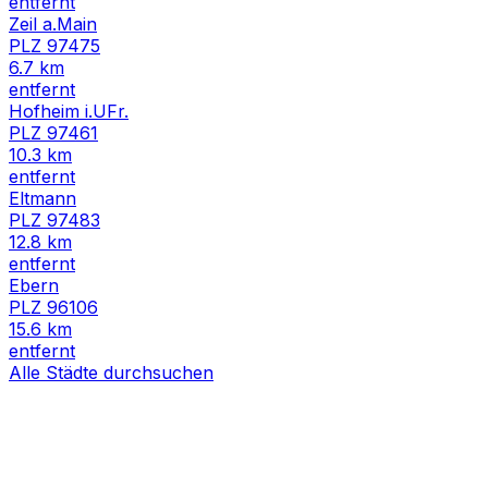
entfernt
Zeil a.Main
PLZ
97475
6.7
km
entfernt
Hofheim i.UFr.
PLZ
97461
10.3
km
entfernt
Eltmann
PLZ
97483
12.8
km
entfernt
Ebern
PLZ
96106
15.6
km
entfernt
Alle Städte durchsuchen