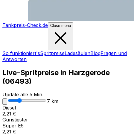
Tankpreis-Check.de
Close menu
So funktioniert's
Spritpreise
Ladesäulen
Blog
Fragen und
Antworten
Live-Spritpreise in
Harzgerode
(
06493
)
Update alle 5 Min.
7
km
Diesel
2,21
€
Günstigster
Super E5
2,21
€