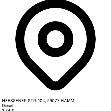
HEESSENER STR.
104
,
59077
HAMM
Diesel
2,34
€