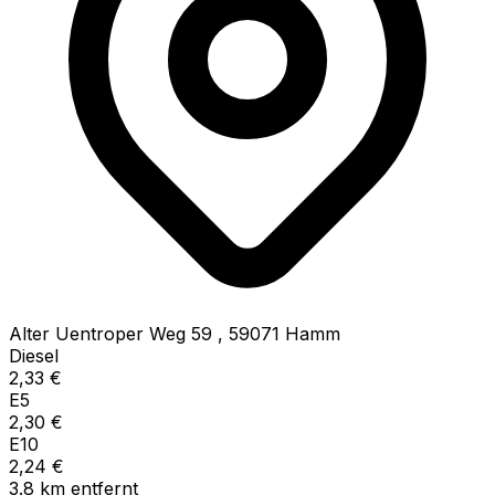
Alter Uentroper Weg 59
,
59071
Hamm
Diesel
2,33
€
E5
2,30
€
E10
2,24
€
3.8
km
entfernt