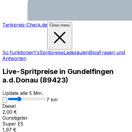
Tankpreis-Check.de
Close menu
So funktioniert's
Spritpreise
Ladesäulen
Blog
Fragen und
Antworten
Live-Spritpreise in
Gundelfingen
a.d.Donau
(
89423
)
Update alle 5 Min.
7
km
Diesel
2,00
€
Günstigster
Super E5
1,97
€