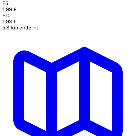
E5
1,99
€
E10
1,93
€
5.8
km
entfernt