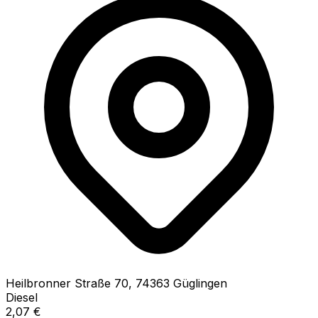
Heilbronner Straße
70
,
74363
Güglingen
Diesel
2,07
€