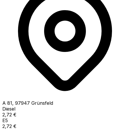
A
81
,
97947
Grünsfeld
Diesel
2,72
€
E5
2,72
€