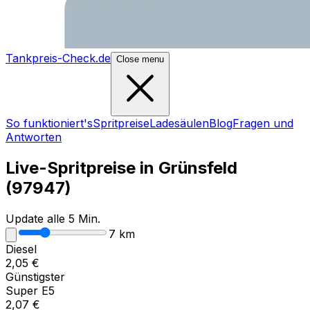
Tankpreis-Check.de
Close menu
So funktioniert's
Spritpreise
Ladesäulen
Blog
Fragen und
Antworten
Live-Spritpreise in
Grünsfeld
(
97947
)
Update alle 5 Min.
7
km
Diesel
2,05
€
Günstigster
Super E5
2,07
€