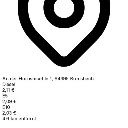
An der Hornsmuehle
1
,
64395
Brensbach
Diesel
2,11
€
E5
2,09
€
E10
2,03
€
4.6
km
entfernt