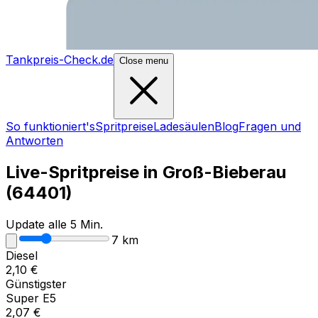
Tankpreis-Check.de
Close menu
So funktioniert's
Spritpreise
Ladesäulen
Blog
Fragen und
Antworten
Live-Spritpreise in
Groß-Bieberau
(
64401
)
Update alle 5 Min.
7
km
Diesel
2,10
€
Günstigster
Super E5
2,07
€