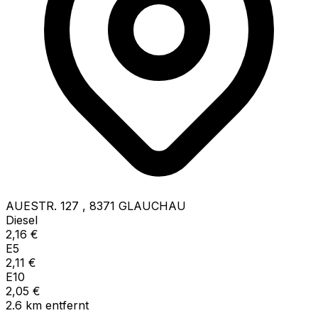
AUESTR. 127
,
8371
GLAUCHAU
Diesel
2,16
€
E5
2,11
€
E10
2,05
€
2.6
km
entfernt