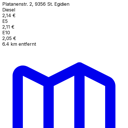
Platanenstr.
2
,
9356
St. Egidien
Diesel
2,14
€
E5
2,11
€
E10
2,05
€
6.4
km
entfernt