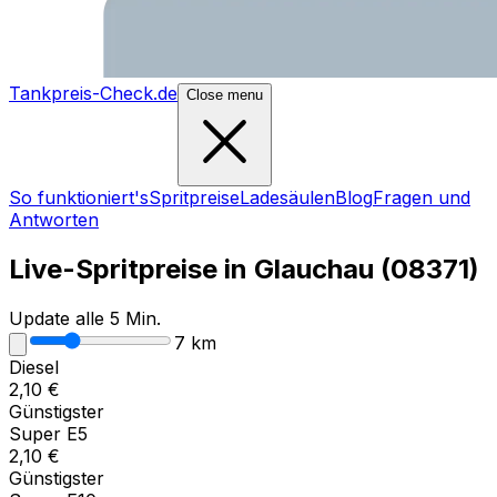
Tankpreis-Check.de
Close menu
So funktioniert's
Spritpreise
Ladesäulen
Blog
Fragen und
Antworten
Live-Spritpreise in
Glauchau
(
08371
)
Update alle 5 Min.
7
km
Diesel
2,10
€
Günstigster
Super E5
2,10
€
Günstigster