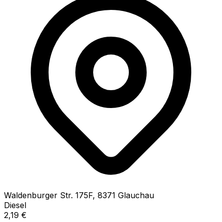
Waldenburger Str.
175F
,
8371
Glauchau
Diesel
2,19
€