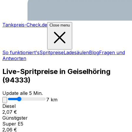
Tankpreis-Check.de
Close menu
So funktioniert's
Spritpreise
Ladesäulen
Blog
Fragen und
Antworten
Live-Spritpreise in
Geiselhöring
(
94333
)
Update alle 5 Min.
7
km
Diesel
2,07
€
Günstigster
Super E5
2,06
€