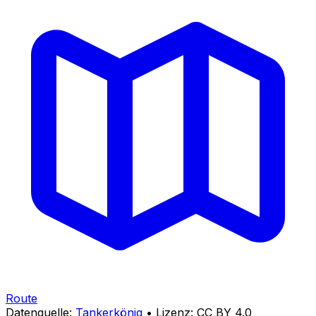
Route
Datenquelle:
Tankerkönig
• Lizenz: CC BY 4.0