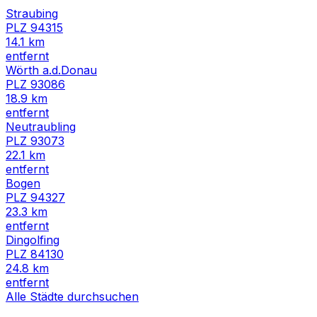
Straubing
PLZ
94315
14.1
km
entfernt
Wörth a.d.Donau
PLZ
93086
18.9
km
entfernt
Neutraubling
PLZ
93073
22.1
km
entfernt
Bogen
PLZ
94327
23.3
km
entfernt
Dingolfing
PLZ
84130
24.8
km
entfernt
Alle Städte durchsuchen