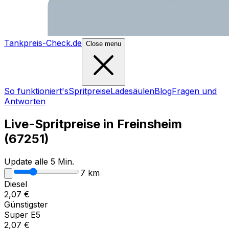
Tankpreis-Check.de
Close menu
So funktioniert's
Spritpreise
Ladesäulen
Blog
Fragen und
Antworten
Live-Spritpreise in
Freinsheim
(
67251
)
Update alle 5 Min.
7
km
Diesel
2,07
€
Günstigster
Super E5
2,07
€