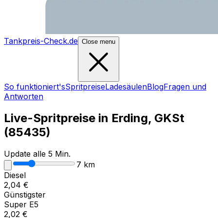
Tankpreis-Check.de
Close menu
So funktioniert's
Spritpreise
Ladesäulen
Blog
Fragen und
Antworten
Live-Spritpreise in
Erding, GKSt
(
85435
)
Update alle 5 Min.
7
km
Diesel
2,04
€
Günstigster
Super E5
2,02
€