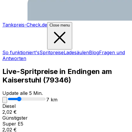
Tankpreis-Check.de
Close menu
So funktioniert's
Spritpreise
Ladesäulen
Blog
Fragen und
Antworten
Live-Spritpreise in
Endingen am
Kaiserstuhl
(
79346
)
Update alle 5 Min.
7
km
Diesel
2,02
€
Günstigster
Super E5
2,02
€