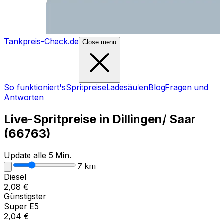
Tankpreis-Check.de
Close menu
So funktioniert's
Spritpreise
Ladesäulen
Blog
Fragen und
Antworten
Live-Spritpreise in
Dillingen/ Saar
(
66763
)
Update alle 5 Min.
7
km
Diesel
2,08
€
Günstigster
Super E5
2,04
€