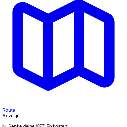
Route
Anzeige
📉 Senke deine KFZ-Fixkosten!