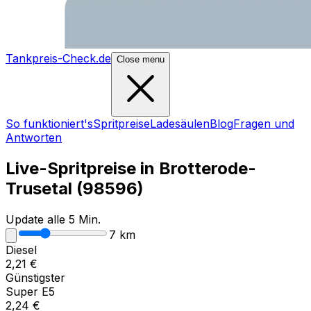
Tankpreis-Check.de
Close menu
So funktioniert's
Spritpreise
Ladesäulen
Blog
Fragen und
Antworten
Live-Spritpreise in
Brotterode-
Trusetal
(
98596
)
Update alle 5 Min.
7
km
Diesel
2,21
€
Günstigster
Super E5
2,24
€