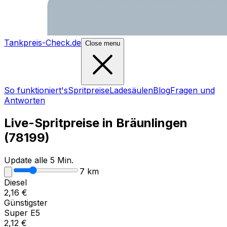
Tankpreis-Check.de
Close menu
So funktioniert's
Spritpreise
Ladesäulen
Blog
Fragen und
Antworten
Live-Spritpreise in
Bräunlingen
(
78199
)
Update alle 5 Min.
7
km
Diesel
2,16
€
Günstigster
Super E5
2,12
€