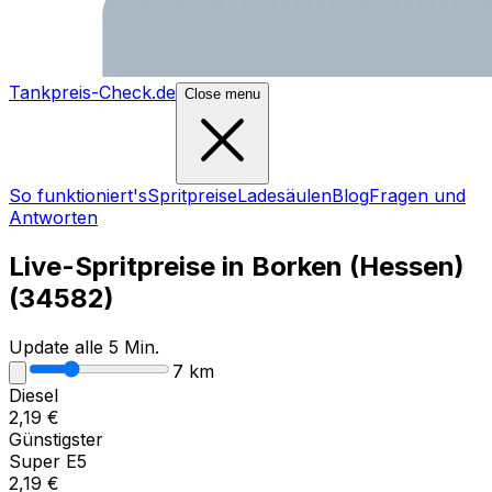
Tankpreis-Check.de
Close menu
So funktioniert's
Spritpreise
Ladesäulen
Blog
Fragen und
Antworten
Live-Spritpreise in
Borken (Hessen)
(
34582
)
Update alle 5 Min.
7
km
Diesel
2,19
€
Günstigster
Super E5
2,19
€